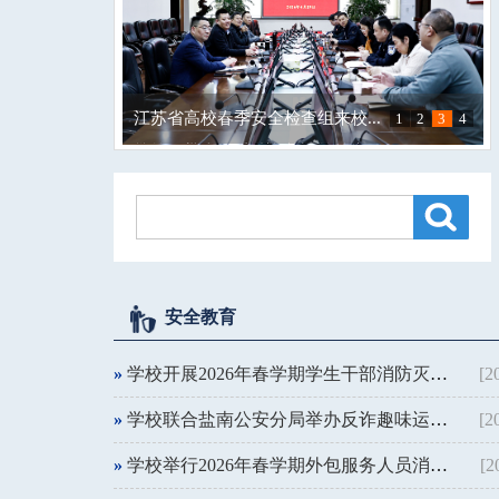
江苏省高校春季安全检查组来校...
1
2
3
4
学校开展2026年“安全生产月”...
校领导带队开展端午节前校园安...
校领导检查春季学期开学前准备...
安全教育
»
学校开展2026年春学期学生干部消防灭火演练活动
[2
»
学校联合盐南公安分局举办反诈趣味运动会
[2
»
学校举行2026年春学期外包服务人员消防安全培训演练
[2