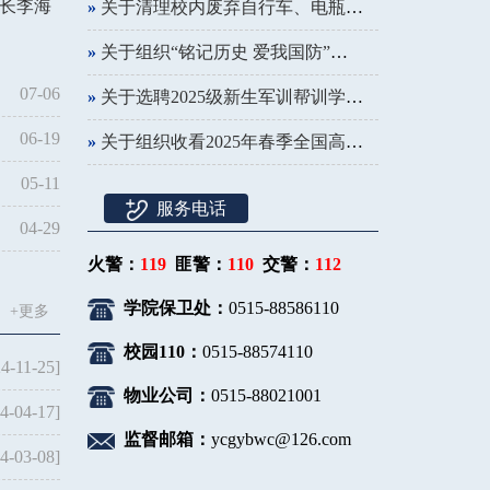
处长李海
»
关于清理校内废弃自行车、电瓶车的通知
»
关于组织“铭记历史 爱我国防”第二届全民国防教育主题征文活动的通知
07-06
»
关于选聘2025级新生军训帮训学生教官的通知
06-19
»
关于组织收看2025年春季全国高校消防安全公开课的通知
05-11
服务电话
04-29
火警：
119
匪警：
110
交警：
112
学院保卫处：
0515-88586110
+更多
校园110：
0515-88574110
4-11-25]
物业公司：
0515-88021001
4-04-17]
监督邮箱：
ycgybwc@126.com
4-03-08]