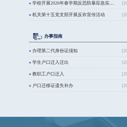
»
学校开展2026年春学期反恐防暴应急实战演练活动
[2
»
机关第十五党支部开展反诈宣传活动
[2
办事指南
»
办理第二代身份证须知
[2
»
学生户口迁入迁出
[2
»
教职工户口迁入
[2
»
户口迁移证遗失补办
[2