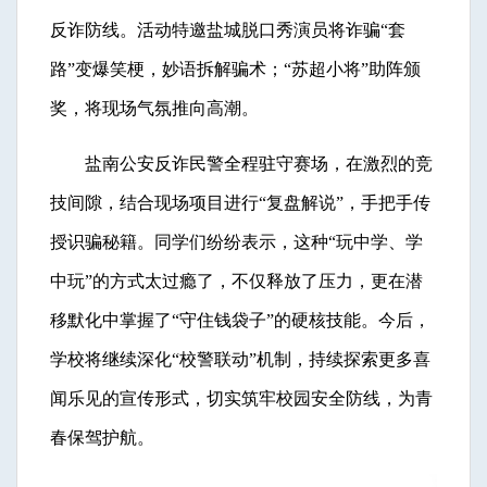
反诈防线。活动特邀盐城脱口秀演员将诈骗“套
路”变爆笑梗，妙语拆解骗术；“苏超小将”助阵颁
奖，将现场气氛推向高潮。
盐南公安反诈民警全程驻守赛场，在激烈的竞
技间隙，结合现场项目进行
“复盘解说”，手把手传
授识骗秘籍。同学们纷纷表示，这种“玩中学、学
中玩”的方式太过瘾了，不仅释放了压力，更在潜
移默化中掌握了“守住钱袋子”的硬核技能。今后，
学校将继续深化“校警联动”机制，持续探索更多喜
闻乐见的宣传形式，切实筑牢校园安全防线，为青
春保驾护航。